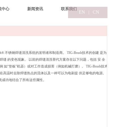
载中心
新闻资讯
联系我们
EN
|
CN
rush® 不锈钢焊缝清洗系统的发明者和制造商。 TIG-Brush技术的创建 是为
缝 的变色现象。 以前的焊缝清洗替代方案存在以下问题，包括 安 全
如“垫板”机器）或对工作造成损害（例如机械打磨）。 TIG-Brush技术
在高温时去除焊缝热点的流体以及一种可以为电刷提 供足够电的电源。
洁系统成功地结合了所有这些属性。