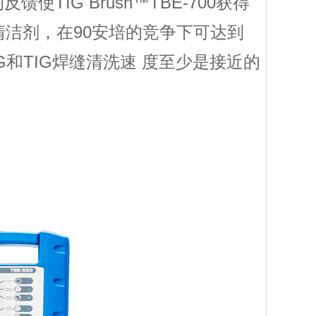
IG Brush™TBE-700获得
洁剂，在90安培的竞争下可达到
和TIG焊缝清洗速 度至少是接近的