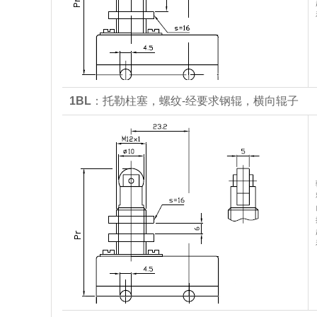
1BL
：托勒柱塞，螺纹-经要求钢辊，横向辊子