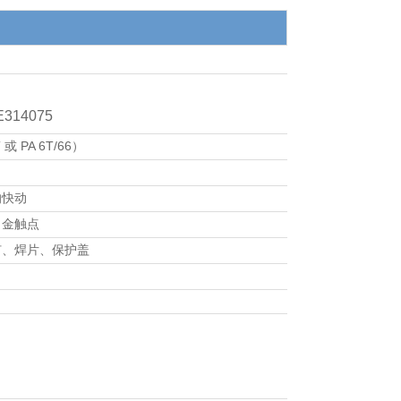
 E314075
 PA 6T/66）
的快动
、金触点
钉、焊片、保护盖