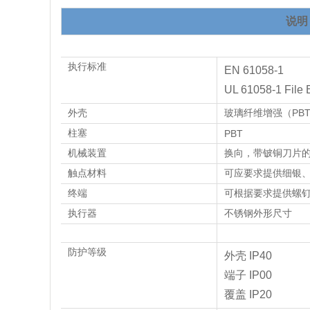
说明
执行标准
EN 61058-1
UL 61058-1 File
外壳
玻璃纤维增强（PBT 或
柱塞
PBT
机械装置
换向，带铍铜刀片
触点材料
可应要求提供细银
终端
可根据要求提供螺
执行器
不锈钢外形尺寸
防护等级
外壳 IP40
端子 IP00
覆盖 IP20