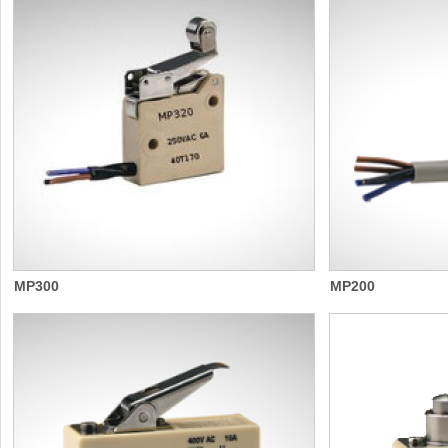
MP300
MP200